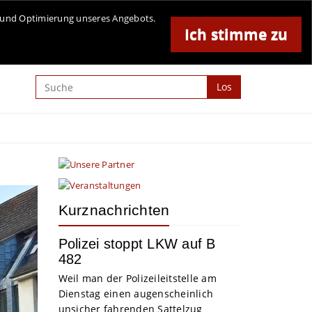
Online-Magazin für Minden und Umgebung
se und Optimierung unseres Angebots.
Ich stimme zu
Anzeige
Los
Kurznachrichten
Polizei stoppt LKW auf B
482
Weil man der Polizeileitstelle am
Dienstag einen augenscheinlich
unsicher fahrenden Sattelzug