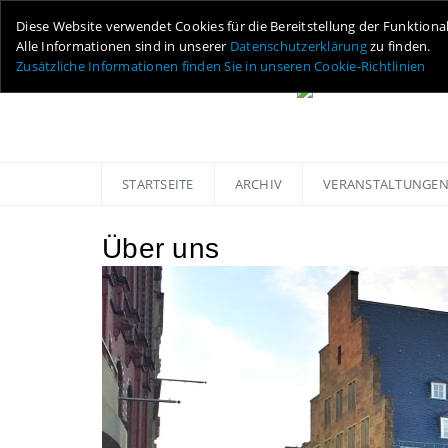
Diese Website verwendet Cookies für die Bereitstellung der Funktiona
Alle Informationen sind in unserer
Datenschutzerklärung
zu finden.
Zusätzliche Informationen finden Sie in unseren Cookie-Richtlinien
STARTSEITE
ARCHIV
VERANSTALTUNGE
Über uns