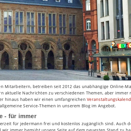
ten Mitarbeitern, betreiben seit 2012 das unabhängige Online-M
ern aktuelle Nachrichten zu verschiedenen Themen, aber immer 
er hinaus haben wir einen umfangreichen
Veranstaltungskalend
re allgemeine Service-Themen in unserem Blog im Angebot.
e - für immer
ederzeit für jedermann frei und kostenlos zugänglich sind. Auch d
ind wir immer bemüht unsere Seite auf dem neuesten Stand zu ha