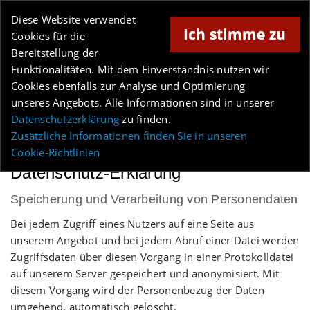
Online-Magazin für Minden und Umgebung
Diese Website verwendet
Ich stimme zu
Cookies für die
Bereitstellung der
Anzeige
Funktionalitäten. Mit dem Einverständnis nutzen wir
Cookies ebenfalls zur Analyse und Optimierung
Los
unseres Angebots. Alle Informationen sind in unserer
Datenschutzerklärung
zu finden.
MENÜ
Zusätzliche Informationen finden Sie in unseren
Cookie-Richtlinien
Datenschutz-Erklärung
Speicherung und Verarbeitung von Personendaten
Bei jedem Zugriff eines Nutzers auf eine Seite aus
unserem Angebot und bei jedem Abruf einer Datei werden
Zugriffsdaten über diesen Vorgang in einer Protokolldatei
auf unserem Server gespeichert und anonymisiert. Mit
diesem Vorgang wird der Personenbezug der Daten
umgehend, automatisch gelöscht.