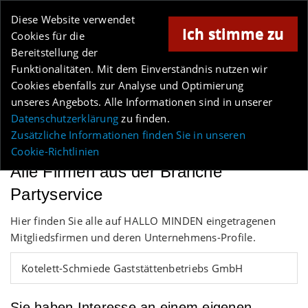
Online-Magazin für Minden und Umgebung
Diese Website verwendet
Ich stimme zu
Cookies für die
Bereitstellung der
Anzeige
Funktionalitäten. Mit dem Einverständnis nutzen wir
Cookies ebenfalls zur Analyse und Optimierung
Los
unseres Angebots. Alle Informationen sind in unserer
Datenschutzerklärung
zu finden.
MENÜ
Zusätzliche Informationen finden Sie in unseren
Cookie-Richtlinien
Alle Firmen aus der Branche
Partyservice
Hier finden Sie alle auf HALLO MINDEN eingetragenen
Mitgliedsfirmen und deren Unternehmens-Profile.
Kotelett-Schmiede Gaststättenbetriebs GmbH
Sie haben Interesse an einem eigenen