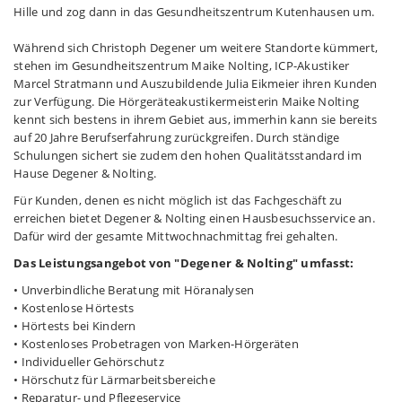
Hille und zog dann in das Gesundheitszentrum Kutenhausen um.
Während sich Christoph Degener um weitere Standorte kümmert,
stehen im Gesundheitszentrum Maike Nolting, ICP-Akustiker
Marcel Stratmann und Auszubildende Julia Eikmeier ihren Kunden
zur Verfügung. Die Hörgeräteakustikermeisterin Maike Nolting
kennt sich bestens in ihrem Gebiet aus, immerhin kann sie bereits
auf 20 Jahre Berufserfahrung zurückgreifen. Durch ständige
Schulungen sichert sie zudem den hohen Qualitätsstandard im
Hause Degener & Nolting.
Für Kunden, denen es nicht möglich ist das Fachgeschäft zu
erreichen bietet Degener & Nolting einen Hausbesuchsservice an.
Dafür wird der gesamte Mittwochnachmittag frei gehalten.
Das Leistungsangebot von "Degener & Nolting" umfasst:
• Unverbindliche Beratung mit Höranalysen
• Kostenlose Hörtests
• Hörtests bei Kindern
• Kostenloses Probetragen von Marken-Hörgeräten
• Individueller Gehörschutz
• Hörschutz für Lärmarbeitsbereiche
• Reparatur- und Pflegeservice