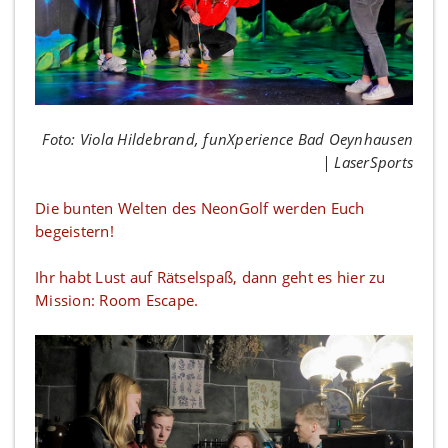
Foto: Viola Hildebrand, funXperience Bad Oeynhausen
| LaserSports
Die bunten Welten des NeonGolf werden Euch
begeistern!
Ihr habt Lust auf Rätselspaß, dann geht es hier zu
Mission: Room Escape.