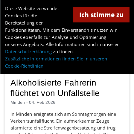
Online-Magazin für Minden und Umgebung
Diese Website verwendet
Ich stimme zu
Cookies für die
Anzeige
Bereitstellung der
Los
Funktionalitäten. Mit dem Einverständnis nutzen wir
Cookies ebenfalls zur Analyse und Optimierung
unseres Angebots. Alle Informationen sind in unserer
Menü
Datenschutzerklärung
zu finden.
Zusätzliche Informationen finden Sie in unseren
Cookie-Richtlinien
Alkoholisierte Fahrerin
flüchtet von Unfallstelle
Minden -
04. Feb 2026
In Minden ereignete sich am Sonntagmorgen eine
Verkehrsunfallflucht. Ein aufmerksamer Zeuge
alarmierte eine Streifenwagenbesatzung und trug