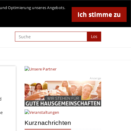
Online-Magazin für Minden und Umgebung
se und Optimierung unseres Angebots.
Ich stimme zu
Anzeige
Los
Anzeige
d
ße
Kurznachrichten