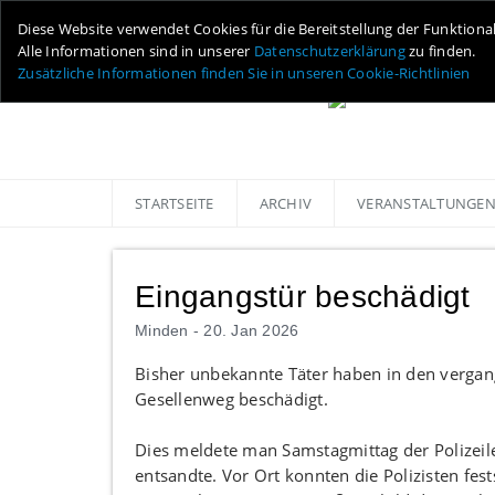
Diese Website verwendet Cookies für die Bereitstellung der Funktiona
Alle Informationen sind in unserer
Datenschutzerklärung
zu finden.
Zusätzliche Informationen finden Sie in unseren Cookie-Richtlinien
STARTSEITE
ARCHIV
VERANSTALTUNGE
Eingangstür beschädigt
Minden -
20. Jan 2026
Bisher unbekannte Täter haben in den verga
Gesellenweg beschädigt.
Dies meldete man Samstagmittag der Polizeil
entsandte. Vor Ort konnten die Polizisten fes