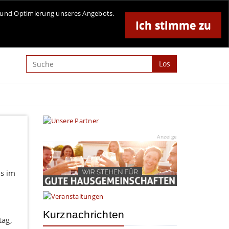
Online-Magazin für Minden und Umgebung
se und Optimierung unseres Angebots.
Ich stimme zu
Anzeige
Los
Anzeige
es im
Kurznachrichten
tag,