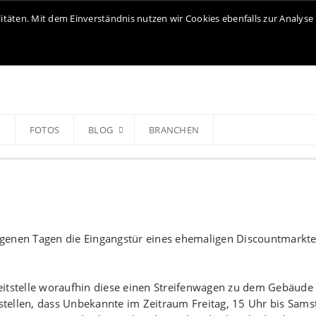
litäten. Mit dem Einverständnis nutzen wir Cookies ebenfalls zur Analy
N
FOTOS
BLOG
BRANCHEN
ngenen Tagen die Eingangstür eines ehemaligen Discountmarkt
eitstelle woraufhin diese einen Streifenwagen zu dem Gebäude
tstellen, dass Unbekannte im Zeitraum Freitag, 15 Uhr bis Sams