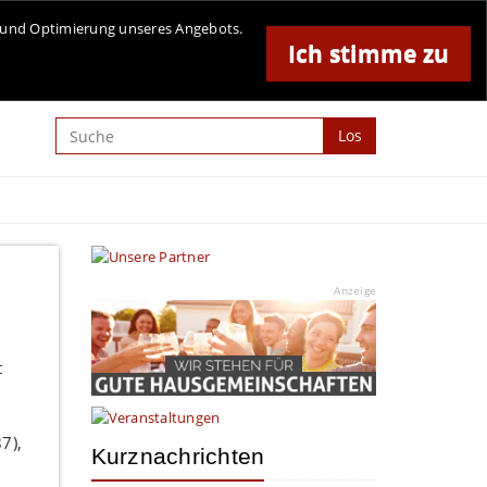
Online-Magazin für Minden und Umgebung
se und Optimierung unseres Angebots.
Ich stimme zu
Anzeige
Los
Anzeige
t
7),
Kurznachrichten