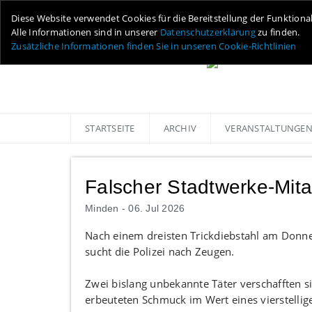
Diese Website verwendet Cookies für die Bereitstellung der Funktiona
Alle Informationen sind in unserer
Datenschutzerklärung
zu finden.
Zusätzliche Informationen finden Sie in unseren Cookie-Richtlinien
STARTSEITE
ARCHIV
VERANSTALTUNGE
Falscher Stadtwerke-Mita
Minden -
06. Jul 2026
Nach einem dreisten Trickdiebstahl am Donne
sucht die Polizei nach Zeugen.
Zwei bislang unbekannte Täter verschafften s
erbeuteten Schmuck im Wert eines vierstellige