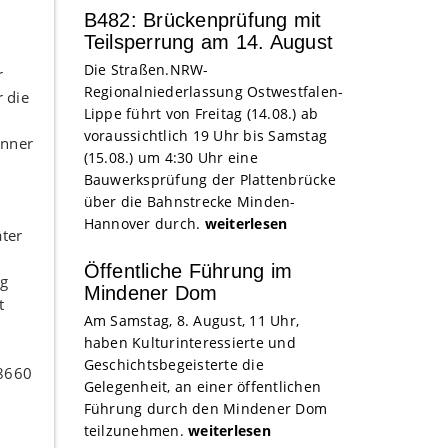
B482: Brückenprüfung mit
Teilsperrung am 14. August
Die Straßen.NRW-
r
Regionalniederlassung Ostwestfalen-
 die
Lippe führt von Freitag (14.08.) ab
voraussichtlich 19 Uhr bis Samstag
änner
(15.08.) um 4:30 Uhr eine
e
Bauwerksprüfung der Plattenbrücke
über die Bahnstrecke Minden-
Hannover durch.
weiterlesen
äter
Öffentliche Führung im
ig
Mindener Dom
t
Am Samstag, 8. August, 11 Uhr,
haben Kulturinteressierte und
Geschichtsbegeisterte die
88660
Gelegenheit, an einer öffentlichen
Führung durch den Mindener Dom
teilzunehmen.
weiterlesen