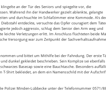
klingelte an der Tür des Seniors und spiegelte vor, die
ssen. Während ihn der Handwerker gezielt ablenkte, gelangte
keiten und durchsuchte im Schlafzimmer eine Kommode. Als de
iebstahl entdeckte, versuchte das Opfer couragiert dem Täter
gierte jedoch aggressiv, schlug dem Senior den Arm weg und
e leichte Verletzungen erlitt. Im Anschluss flüchteten beide M
nische Versorgung war zum Zeitpunkt der Sachverhaltsaufnahm
genommen und bittet um Mithilfe bei der Fahndung. Der erste T
 und dunkel gekleidet beschrieben. Sein Komplize sei ebenfalls
 schwarzes Basecap sowie eine Bauchtasche. Besonders auffäll
n T-Shirt bekleidet, an dem ein Namensschild mit der Aufschrif
die Polizei Minden-Lübbecke unter der Telefonnummer 0571/