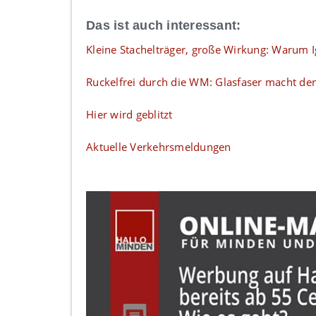
Das ist auch interessant:
Kleine Stachelträger, große Wirkung: Warum Ig
Ruckelfrei durch die WM: Glasfaser macht de
Hier wird geblitzt
Aktuelle Verkehrsmeldungen