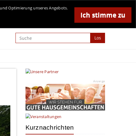
Online-Magazin für Minden und Umgebung
se und Optimierung unseres Angebots.
Ich stimme zu
Anzeige
Los
Anzeige
Kurznachrichten