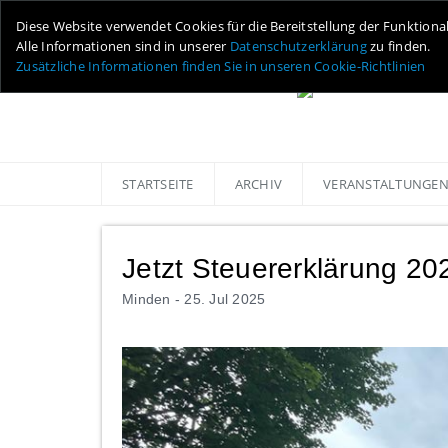
Diese Website verwendet Cookies für die Bereitstellung der Funktiona
Alle Informationen sind in unserer
Datenschutzerklärung
zu finden.
Zusätzliche Informationen finden Sie in unseren Cookie-Richtlinien
STARTSEITE
ARCHIV
VERANSTALTUNGE
Jetzt Steuererklärung 20
Minden -
25. Jul 2025