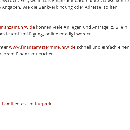
ht werden. Erst, wenn Das Finanzamt darum bittet. Diese könne
e Angaben, wie die Bankverbindung oder Adresse, sollten
inanzamt.nrw.de
können viele Anliegen und Anträge, z. B. ein
hnsteuer-Ermäßigung, online erledigt werden.
nter
www.finanzamtstermine.nrw.de
schnell und einfach einen
n ihrem Finanzamt buchen.
 Familienfest im Kurpark