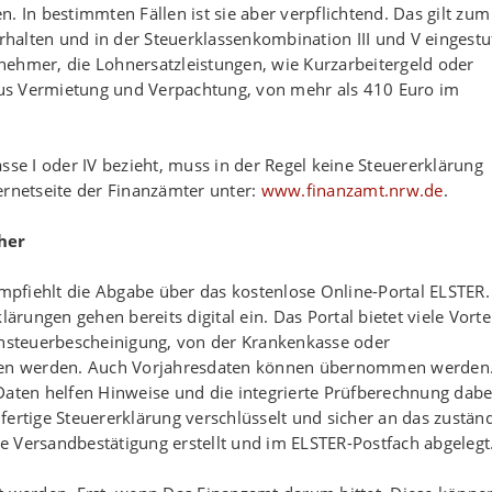
. In bestimmten Fällen ist sie aber verpflichtend. Das gilt zum
erhalten und in der Steuerklassenkombination III und V eingestu
nehmer, die Lohnersatzleistungen, wie Kurzarbeitergeld oder
 aus Vermietung und Verpachtung, von mehr als 410 Euro im
sse I oder IV bezieht, muss in der Regel keine Steuererklärung
ernetseite der Finanzämter unter:
www.finanzamt.nrw.de
.
cher
pfiehlt die Abgabe über das kostenlose Online-Portal ELSTER.
ungen gehen bereits digital ein. Das Portal bietet viele Vortei
hnsteuerbescheinigung, von der Krankenkasse oder
en werden. Auch Vorjahresdaten können übernommen werden
Daten helfen Hinweise und die integrierte Prüfberechnung dabe
fertige Steuererklärung verschlüsselt und sicher an das zustän
e Versandbestätigung erstellt und im ELSTER-Postfach abgelegt