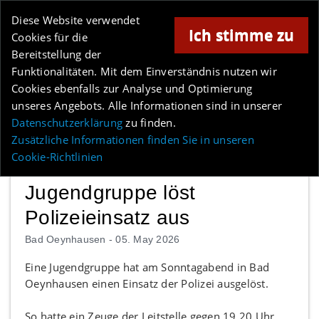
Online-Magazin für Minden und Umgebung
Diese Website verwendet
Ich stimme zu
Cookies für die
Bereitstellung der
Anzeige
Funktionalitäten. Mit dem Einverständnis nutzen wir
Cookies ebenfalls zur Analyse und Optimierung
Los
unseres Angebots. Alle Informationen sind in unserer
Datenschutzerklärung
zu finden.
MENÜ
Zusätzliche Informationen finden Sie in unseren
Cookie-Richtlinien
Jugendgruppe löst
Polizeieinsatz aus
Bad Oeynhausen -
05. May 2026
Eine Jugendgruppe hat am Sonntagabend in Bad
Oeynhausen einen Einsatz der Polizei ausgelöst.
So hatte ein Zeuge der Leitstelle gegen 19.20 Uhr