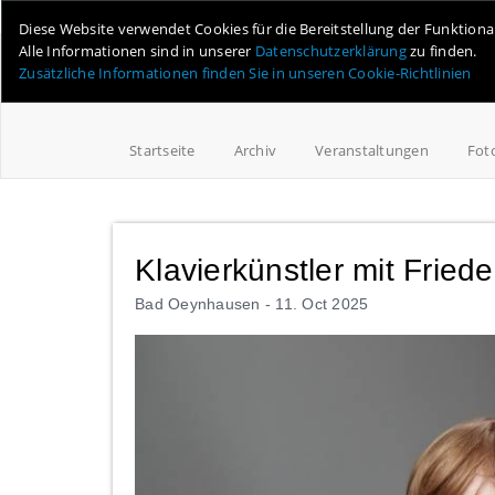
Online-Magazin für Minden und Umgebung
Diese Website verwendet Cookies für die Bereitstellung der Funktion
Alle Informationen sind in unserer
Datenschutzerklärung
zu finden.
Zusätzliche Informationen finden Sie in unseren Cookie-Richtlinien
Startseite
Archiv
Veranstaltungen
Fot
Klavierkünstler mit Fried
Bad Oeynhausen -
11. Oct 2025