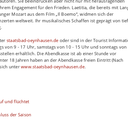
autoren. Sie beeindrucken aber nicht nur mit herausragenden
hrem Engagement für den Frieden. Laetitia, die bereits mit Lan
 junger Mozart aus dem Film „Il Boemo“, widmen sich der
rten weltweit. Ihr musikalisches Schaffen ist geprägt von tie
.
nter
staatsbad-oeynhausen.de
oder sind in der Tourist Informat
ags von 9 - 17 Uhr, samstags von 10 - 15 Uhr und sonntags von
tellen erhältlich. Die Abendkasse ist ab einer Stunde vor
nter 18 Jahren haben an der Abendkasse freien Eintritt (Nach
 sich unter
www.staatsbad-oeynhausen.de
.
uf und flüchtet
luss der Saison