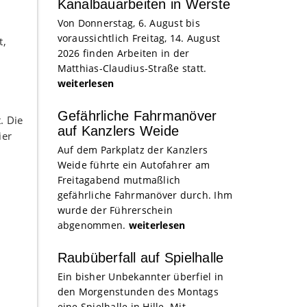
Kanalbauarbeiten in Werste
Von Donnerstag, 6. August bis
voraussichtlich Freitag, 14. August
t,
2026 finden Arbeiten in der
Matthias-Claudius-Straße statt.
weiterlesen
Gefährliche Fahrmanöver
. Die
auf Kanzlers Weide
ier
Auf dem Parkplatz der Kanzlers
n
Weide führte ein Autofahrer am
Freitagabend mutmaßlich
gefährliche Fahrmanöver durch. Ihm
wurde der Führerschein
abgenommen.
weiterlesen
Raubüberfall auf Spielhalle
Ein bisher Unbekannter überfiel in
den Morgenstunden des Montags
eine Spielhalle in Hille. Mit