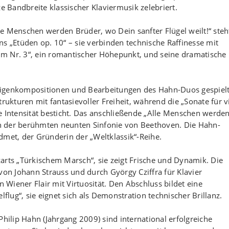
Bandbreite klassischer Klaviermusik zelebriert.
e Menschen werden Brüder, wo Dein sanfter Flügel weilt!“ steh
s „Etüden op. 10“ – sie verbinden technische Raffinesse mit
raum Nr. 3“, ein romantischer Höhepunkt, und seine dramatische
Eigenkompositionen und Bearbeitungen des Hahn-Duos gespielt
rukturen mit fantasievoller Freiheit, während die „Sonate für v
e Intensität besticht. Das anschließende „Alle Menschen werde
ion der berühmten neunten Sinfonie von Beethoven. Die Hahn-
dmet, der Gründerin der „Weltklassik“-Reihe.
arts „Türkischem Marsch“, sie zeigt Frische und Dynamik. Die
von Johann Strauss und durch György Cziffra für Klavier
n Wiener Flair mit Virtuosität. Den Abschluss bildet eine
ug“, sie eignet sich als Demonstration technischer Brillanz.
Philip Hahn (Jahrgang 2009) sind international erfolgreiche