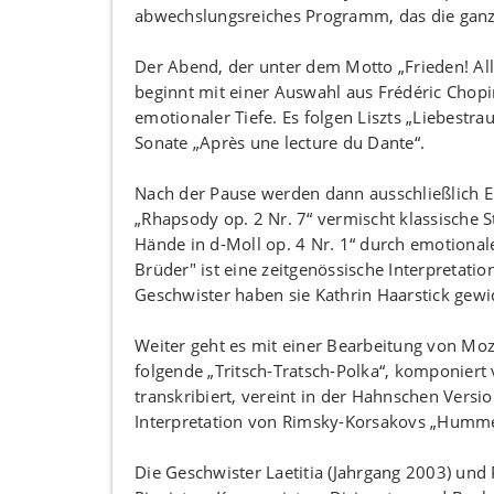
abwechslungsreiches Programm, das die ganze 
Der Abend, der unter dem Motto „Frieden! All
beginnt mit einer Auswahl aus Frédéric Chopin
emotionaler Tiefe. Es folgen Liszts „Liebest
Sonate „Après une lecture du Dante“.
Nach der Pause werden dann ausschließlich 
„Rhapsody op. 2 Nr. 7“ vermischt klassische St
Hände in d-Moll op. 4 Nr. 1“ durch emotional
Brüder" ist eine zeitgenössische Interpretat
Geschwister haben sie Kathrin Haarstick gewi
Weiter geht es mit einer Bearbeitung von Moz
folgende „Tritsch-Tratsch-Polka“, komponiert 
transkribiert, vereint in der Hahnschen Versio
Interpretation von Rimsky-Korsakovs „Hummelfl
Die Geschwister Laetitia (Jahrgang 2003) und 