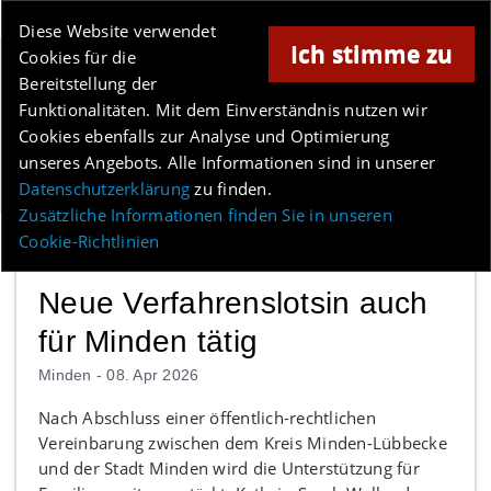
Online-Magazin für Minden und Umgebung
Diese Website verwendet
Ich stimme zu
Cookies für die
Anzeige
Bereitstellung der
Los
Funktionalitäten. Mit dem Einverständnis nutzen wir
Cookies ebenfalls zur Analyse und Optimierung
unseres Angebots. Alle Informationen sind in unserer
Menü
Datenschutzerklärung
zu finden.
Zusätzliche Informationen finden Sie in unseren
Cookie-Richtlinien
Neue Verfahrenslotsin auch
für Minden tätig
Minden -
08. Apr 2026
Nach Abschluss einer öffentlich-rechtlichen
Vereinbarung zwischen dem Kreis Minden-Lübbecke
und der Stadt Minden wird die Unterstützung für