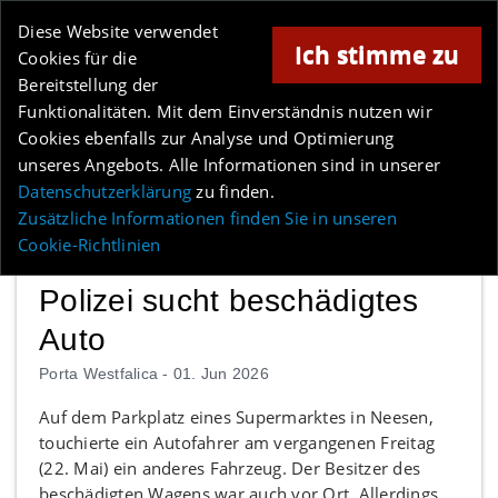
Online-Magazin für Minden und Umgebung
Diese Website verwendet
Ich stimme zu
Cookies für die
Bereitstellung der
Anzeige
Funktionalitäten. Mit dem Einverständnis nutzen wir
Cookies ebenfalls zur Analyse und Optimierung
Los
unseres Angebots. Alle Informationen sind in unserer
Datenschutzerklärung
zu finden.
MENÜ
Zusätzliche Informationen finden Sie in unseren
Cookie-Richtlinien
Polizei sucht beschädigtes
Auto
Porta Westfalica -
01. Jun 2026
Auf dem Parkplatz eines Supermarktes in Neesen,
touchierte ein Autofahrer am vergangenen Freitag
(22. Mai) ein anderes Fahrzeug. Der Besitzer des
beschädigten Wagens war auch vor Ort. Allerdings