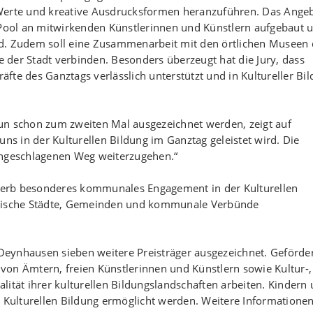
 Werte und kreative Ausdrucksformen heranzuführen. Das Ange
 Pool an mitwirkenden Künstlerinnen und Künstlern aufgebaut 
rd. Zudem soll eine Zusammenarbeit mit den örtlichen Museen 
der Stadt verbinden. Besonders überzeugt hat die Jury, dass
räfte des Ganztags verlässlich unterstützt und in Kultureller Bi
un schon zum zweiten Mal ausgezeichnet werden, zeigt auf
uns in der Kulturellen Bildung im Ganztag geleistet wird. Die
ingeschlagenen Weg weiterzugehen.“
erb besonderes kommunales Engagement in der Kulturellen
älische Städte, Gemeinden und kommunale Verbünde
eynhausen sieben weitere Preisträger ausgezeichnet. Geförde
von Ämtern, freien Künstlerinnen und Künstlern sowie Kultur-,
lität ihrer kulturellen Bildungslandschaften arbeiten. Kindern
r Kulturellen Bildung ermöglicht werden. Weitere Informatione