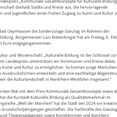
 Landespreis „Kommunale Gesamtkonzepte für Kulturelle Bildung
enschaft deshalb Städte und Kreise aus, die hervorragende
rn und Jugendlichen einen frühen Zugang zu Kunst und Kultur z
dt Bad Oeynhausen die Sonderzulage Ganztag im Rahmen der
ldung. Bürgermeister Lars Bökenkröger hat am Freitag, 6. Fe
00 Euro entgegengenommen.
ltur und Wissenschaft: „Kulturelle Bildung ist der Schlüssel zur
rem Landespreis unterstützen wir Kommunen und Kreise dabei,
u Kunst und Kultur zu ermöglichen. So können junge Menschen
e Ausdrucksformen entwickeln und eine nachhaltige Begeister
 wir die Kulturlandschaft in Nordrhein-Westfalen insgesamt.“
rsten Mal mit dem Preis Kommunale Gesamtkonzepte sowie d
hat die Kurstadt Kulturelle Bildung als Qualitätsmerkmal im
ngsreihe „Welt der Märchen“ hat die Stadt seit 2024 ein kreativ
n Grundschuljahrgängen geschaffen. Die Fachkräfte des Ganzta
und Theaterpädagogen sowie Künstlerinnen und Künstlern