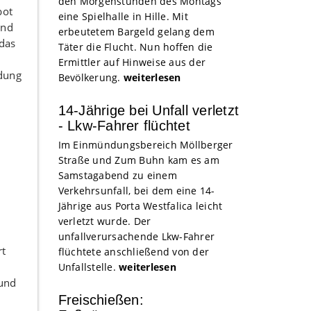
den Morgenstunden des Montags
bot
eine Spielhalle in Hille. Mit
und
erbeutetem Bargeld gelang dem
das
Täter die Flucht. Nun hoffen die
Ermittler auf Hinweise aus der
ldung
Bevölkerung.
weiterlesen
14-Jährige bei Unfall verletzt
- Lkw-Fahrer flüchtet
Im Einmündungsbereich Möllberger
Straße und Zum Buhn kam es am
Samstagabend zu einem
Verkehrsunfall, bei dem eine 14-
Jährige aus Porta Westfalica leicht
verletzt wurde. Der
unfallverursachende Lkw-Fahrer
rt
flüchtete anschließend von der
Unfallstelle.
weiterlesen
 und
n
Freischießen: