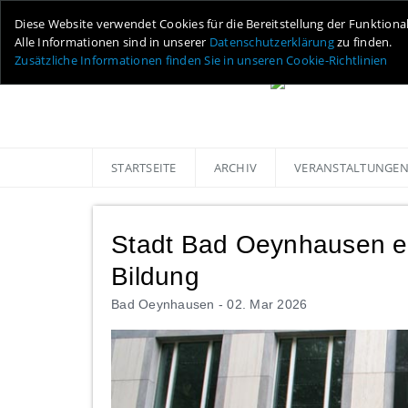
Diese Website verwendet Cookies für die Bereitstellung der Funktiona
Alle Informationen sind in unserer
Datenschutzerklärung
zu finden.
Zusätzliche Informationen finden Sie in unseren Cookie-Richtlinien
STARTSEITE
ARCHIV
VERANSTALTUNGE
Stadt Bad Oeynhausen erh
Bildung
Bad Oeynhausen -
02. Mar 2026