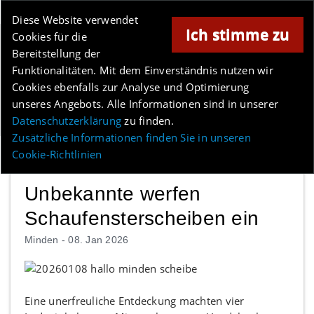
Online-Magazin für Minden und Umgebung
Diese Website verwendet
Ich stimme zu
Cookies für die
Anzeige
Bereitstellung der
Los
Funktionalitäten. Mit dem Einverständnis nutzen wir
Cookies ebenfalls zur Analyse und Optimierung
unseres Angebots. Alle Informationen sind in unserer
Menü
Datenschutzerklärung
zu finden.
Zusätzliche Informationen finden Sie in unseren
Cookie-Richtlinien
Unbekannte werfen
Schaufensterscheiben ein
Minden -
08. Jan 2026
Eine unerfreuliche Entdeckung machten vier