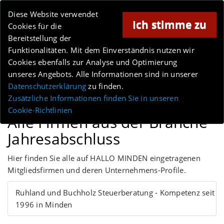
Online-Magazin für Minden und Umgebung
Diese Website verwendet
Ich stimme zu
Cookies für die
Bereitstellung der
Anzeige
Funktionalitäten. Mit dem Einverständnis nutzen wir
Cookies ebenfalls zur Analyse und Optimierung
unseres Angebots. Alle Informationen sind in unserer
Datenschutzerklärung
zu finden.
MENÜ
Zusätzliche Informationen finden Sie in unseren
Cookie-Richtlinien
Alle Firmen aus der Branche
Jahresabschluss
Hier finden Sie alle auf HALLO MINDEN eingetragenen
Mitgliedsfirmen und deren Unternehmens-Profile.
Ruhland und Buchholz Steuerberatung - Kompetenz seit
1996 in Minden