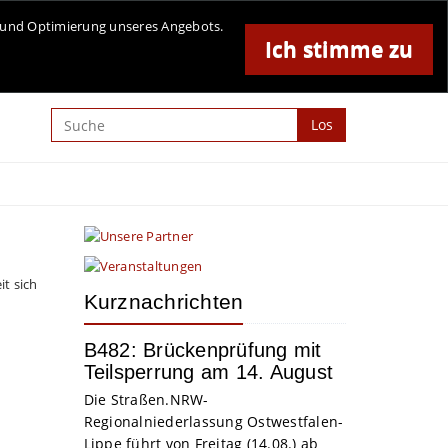
Online-Magazin für Minden und Umgebung
se und Optimierung unseres Angebots.
Ich stimme zu
Anzeige
Los
t sich
Kurznachrichten
B482: Brückenprüfung mit
Teilsperrung am 14. August
Die Straßen.NRW-
Regionalniederlassung Ostwestfalen-
Lippe führt von Freitag (14.08.) ab