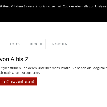
litäten. Mit dem Einverständnis nutzen wir Cookies ebenfalls zur Analy
N
FOTOS
BLOG
BRANCHEN
von A bis Z
tgliedsfirmen und deren Unternehmens-Profile. Sie haben die Möglichkei
elt nach Orten zu sortieren.
hier? Jetzt anfragen!